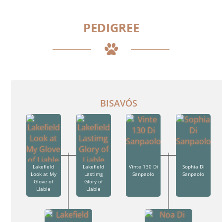
PEDIGREE
BISAVÓS
Lakefield
Lakefield
Vinte 130 Di
Sophia Di
Look at My
Lastimg
Sanpaolo
Sanpaolo
Glove of
Glory of
Liable
Liable