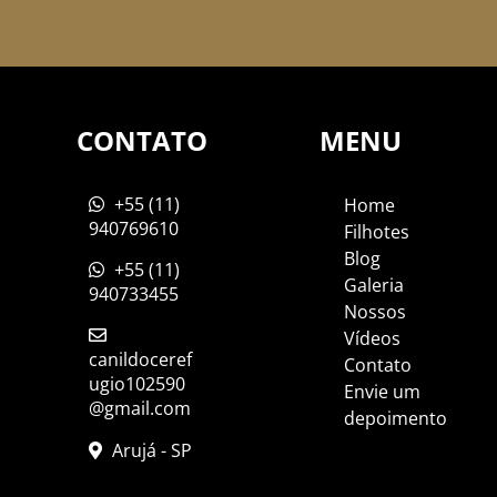
CONTATO
MENU
+55 (11)
Home
940769610
Filhotes
Blog
+55 (11)
Galeria
940733455
Nossos
Vídeos
canildoceref
Contato
ugio102590
Envie um
@gmail.com
depoimento
Arujá - SP