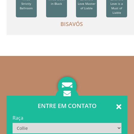
Strictly
in Black
Love Master
Love is a
Ballroom
of Liable
Must of
Liable
BISAVÓS
ENTRE EM CONTATO
Raça