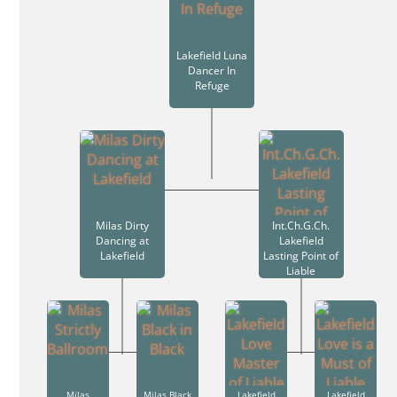
Lakefield Luna
Dancer In
Refuge
Milas Dirty
Int.Ch.G.Ch.
Dancing at
Lakefield
Lakefield
Lasting Point of
Liable
Milas
Milas Black
Lakefield
Lakefield