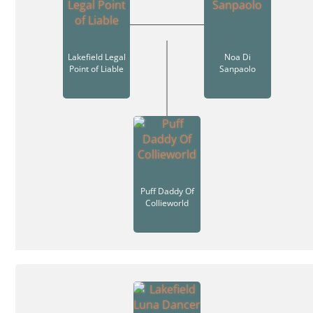
Lakefield Legal
Noa Di
Point of Liable
Sanpaolo
Puff Daddy Of
Collieworld