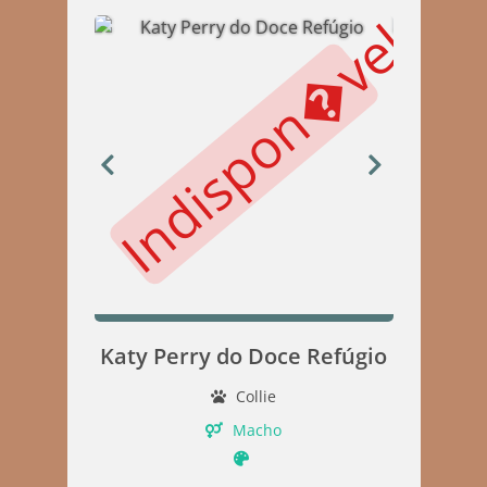
Indispon�vel
Ind
Katy Perry do Doce Refúgio
Collie
Macho