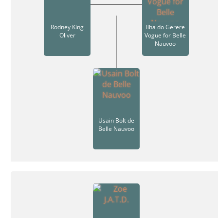
Rodney King
Ilha do Gerere
Oliver
Vogue for Belle
Nauvoo
Usain Bolt de
Belle Nauvoo