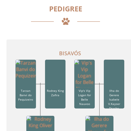
PEDIGREE
BISAVÓS
Tarzan
Rodney King
Vip's Vip
Ilha do
Banvi do
Zafira
Logan for
Gerere
Pequizeiro
Belle
Isabele
Nauvoo
V.Kayser
Drache