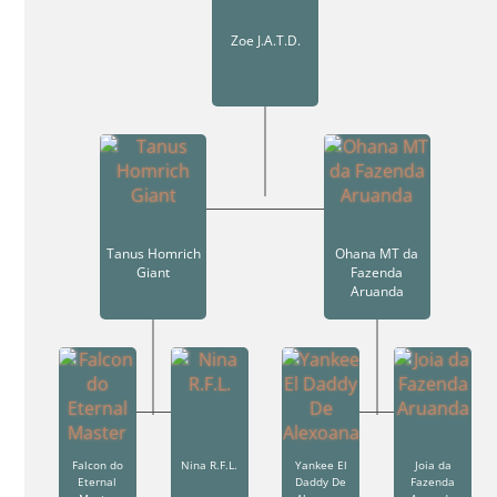
Zoe J.A.T.D.
Tanus Homrich
Ohana MT da
Giant
Fazenda
Aruanda
Falcon do
Nina R.F.L.
Yankee El
Joia da
Eternal
Daddy De
Fazenda