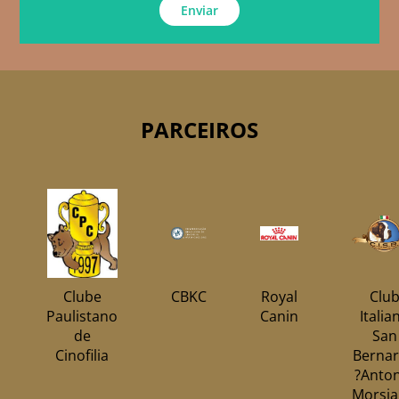
Enviar
PARCEIROS
Clube
CBKC
Royal
Clu
Paulistano
Canin
Italia
de
San
Cinofilia
Berna
?Anto
Morsia