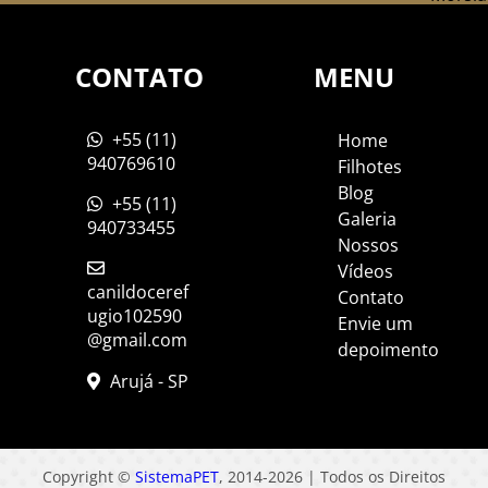
- CIS
CONTATO
MENU
+55 (11)
Home
940769610
Filhotes
Blog
+55 (11)
Galeria
940733455
Nossos
Vídeos
canildoceref
Contato
ugio102590
Envie um
@gmail.com
depoimento
Arujá - SP
Copyright ©
SistemaPET
, 2014-2026 | Todos os Direitos